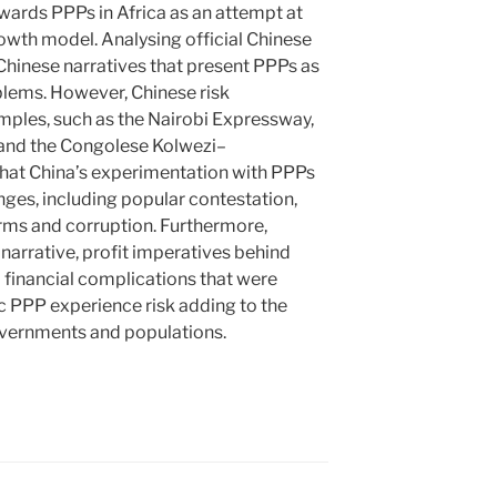
owards PPPs in Africa as an attempt at
owth model. Analysing official Chinese
hinese narratives that present PPPs as
blems. However, Chinese risk
mples, such as the Nairobi Expressway,
and the Congolese Kolwezi–
that China’s experimentation with PPPs
nges, including popular contestation,
erms and corruption. Furthermore,
 narrative, profit imperatives behind
financial complications that were
c PPP experience risk adding to the
overnments and populations.