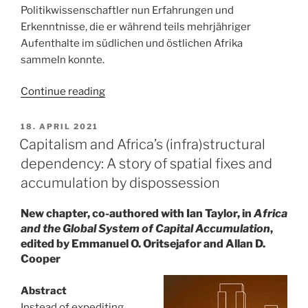
Politikwissenschaftler nun Erfahrungen und
Erkenntnisse, die er während teils mehrjähriger
Aufenthalte im südlichen und östlichen Afrika
sammeln konnte.
“Afrika
Continue reading
im
Fokus
POSTED
18. APRIL 2021
ON
des
Capitalism and Africa’s (infra)structural
dritten
dependency: A story of spatial fixes and
SPD-
accumulation by dispossession
Sommerstammtisches”
New chapter, co-authored with Ian Taylor, in
Africa
and the Global System of Capital Accumulation
,
edited by Emmanuel O. Oritsejafor and Allan D.
Cooper
Abstract
Instead of expediting