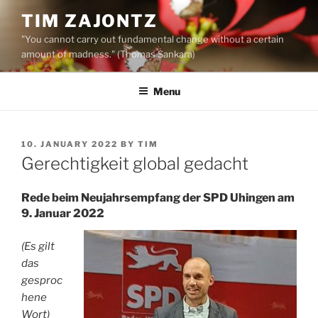
Skip
TIM ZAJONTZ
to
"You cannot carry out fundamental change without a certain
content
amount of madness." (Thomas Sankara)
Menu
POSTED
10. JANUARY 2022
BY
TIM
ON
Gerechtigkeit global gedacht
Rede beim Neujahrsempfang der SPD Uhingen am
9. Januar 2022
(Es gilt
das
gesproc
hene
Wort)