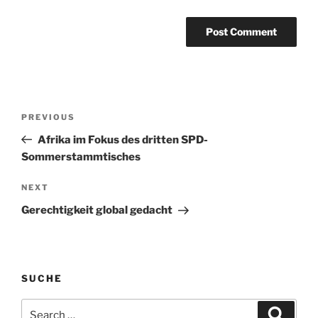
Post
Previous
PREVIOUS
navigation
Post
Afrika im Fokus des dritten SPD-
Sommerstammtisches
Next
NEXT
Post
Gerechtigkeit global gedacht
SUCHE
Search
Search