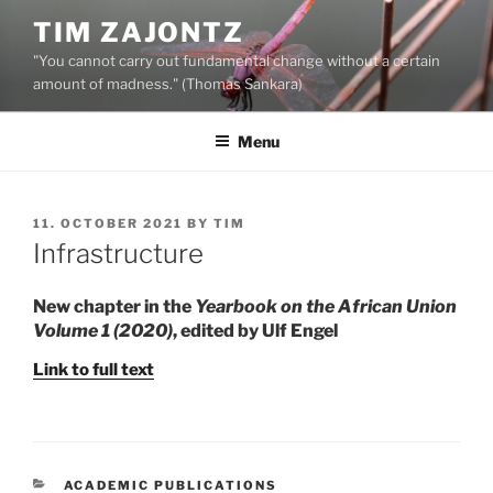
Skip
TIM ZAJONTZ
to
"You cannot carry out fundamental change without a certain
content
amount of madness." (Thomas Sankara)
Menu
POSTED
11. OCTOBER 2021
BY
TIM
ON
Infrastructure
New chapter in the
Yearbook on the African Union
Volume 1 (2020)
, edited by Ulf Engel
Link to full text
CATEGORIES
ACADEMIC PUBLICATIONS