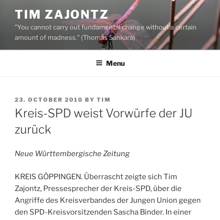
Skip
TIM ZAJONTZ
to
"You cannot carry out fundamental change without a certain
content
amount of madness." (Thomas Sankara)
Menu
POSTED
23. OCTOBER 2010
BY
TIM
ON
Kreis-SPD weist Vorwürfe der JU
zurück
Neue Württembergische Zeitung
KREIS GÖPPINGEN. Überrascht zeigte sich Tim
Zajontz, Pressesprecher der Kreis-SPD, über die
Angriffe des Kreisverbandes der Jungen Union gegen
den SPD-Kreisvorsitzenden Sascha Binder. In einer