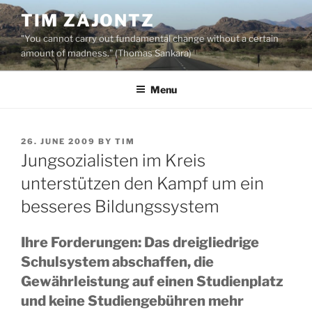
Skip
TIM ZAJONTZ
to
"You cannot carry out fundamental change without a certain
content
amount of madness." (Thomas Sankara)
Menu
POSTED
26. JUNE 2009
BY
TIM
ON
Jungsozialisten im Kreis
unterstützen den Kampf um ein
besseres Bildungssystem
Ihre Forderungen: Das dreigliedrige
Schulsystem abschaffen, die
Gewährleistung auf einen Studienplatz
und keine Studiengebühren mehr