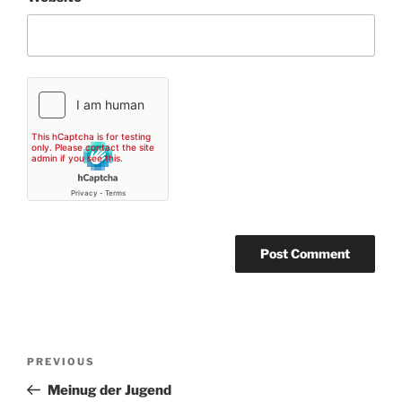
Post
Previous
PREVIOUS
navigation
Post
Meinug der Jugend