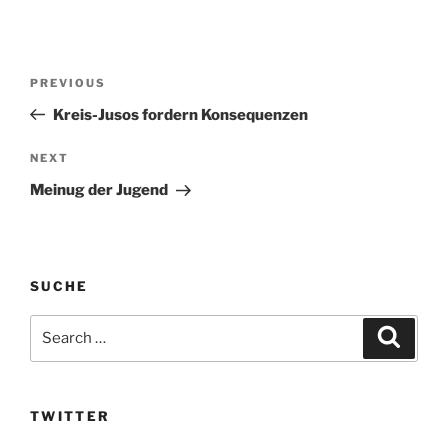
Post
Previous
PREVIOUS
navigation
Post
Kreis-Jusos fordern Konsequenzen
Next
NEXT
Post
Meinug der Jugend
SUCHE
Search
Search
for:
TWITTER