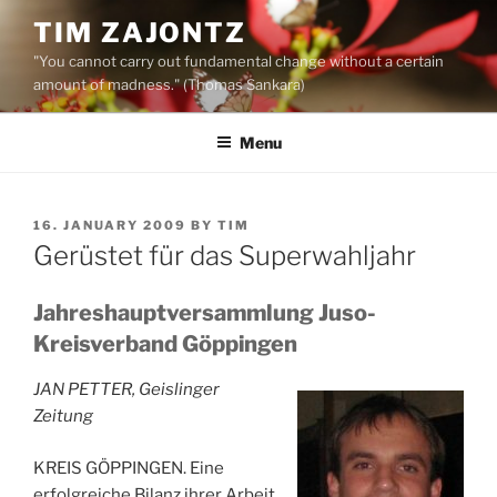
Skip
TIM ZAJONTZ
to
"You cannot carry out fundamental change without a certain
content
amount of madness." (Thomas Sankara)
Menu
POSTED
16. JANUARY 2009
BY
TIM
ON
Gerüstet für das Superwahljahr
Jahreshauptversammlung Juso-
Kreisverband Göppingen
JAN PETTER, Geislinger
Zeitung
KREIS GÖPPINGEN. Eine
erfolgreiche Bilanz ihrer Arbeit