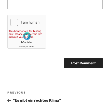
Post
Previous
PREVIOUS
navigation
Post
“Es gibt ein rechtes Klima”