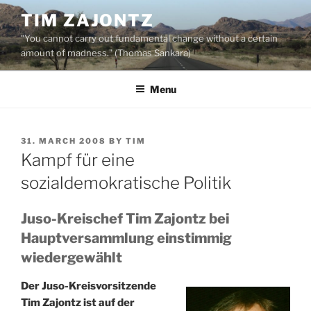
Skip
TIM ZAJONTZ
to
"You cannot carry out fundamental change without a certain
content
amount of madness." (Thomas Sankara)
Menu
POSTED
31. MARCH 2008
BY
TIM
ON
Kampf für eine
sozialdemokratische Politik
Juso-Kreischef Tim Zajontz bei
Hauptversammlung einstimmig
wiedergewählt
Der Juso-Kreisvorsitzende
Tim Zajontz ist auf der