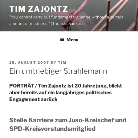
Skip
TIM ZAJONTZ
to
"You cannot carry out fundamental change without a certain
content
amount of madness." (Thomas Sankara)
Menu
POSTED
25. AUGUST 2007
BY
TIM
ON
Ein umtriebiger Strahlemann
PORTRÄT / Tim Zajontz ist 20 Jahre jung, blickt
aber bereits auf ein langjähriges politisches
Engagement zurück
Steile Karriere zum Juso-Kreischef und
SPD-Kreisvorstandsmitglied