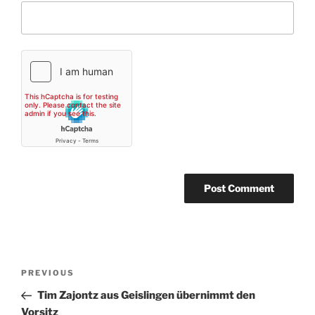
Post
Previous
PREVIOUS
navigation
Post
Tim Zajontz aus Geislingen übernimmt den
Vorsitz