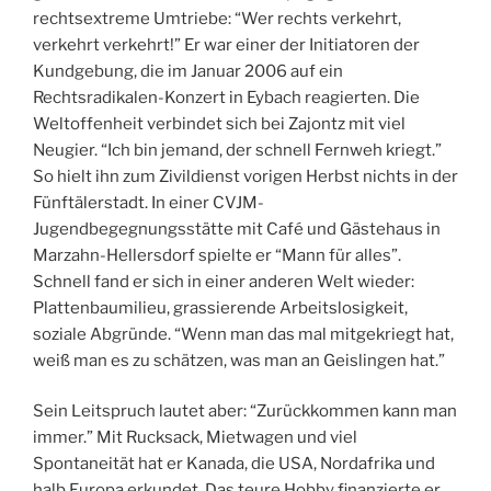
rechtsextreme Umtriebe: “Wer rechts verkehrt,
verkehrt verkehrt!” Er war einer der Initiatoren der
Kundgebung, die im Januar 2006 auf ein
Rechtsradikalen-Konzert in Eybach reagierten. Die
Weltoffenheit verbindet sich bei Zajontz mit viel
Neugier. “Ich bin jemand, der schnell Fernweh kriegt.”
So hielt ihn zum Zivildienst vorigen Herbst nichts in der
Fünftälerstadt. In einer CVJM-
Jugendbegegnungsstätte mit Café und Gästehaus in
Marzahn-Hellersdorf spielte er “Mann für alles”.
Schnell fand er sich in einer anderen Welt wieder:
Plattenbaumilieu, grassierende Arbeitslosigkeit,
soziale Abgründe. “Wenn man das mal mitgekriegt hat,
weiß man es zu schätzen, was man an Geislingen hat.”
Sein Leitspruch lautet aber: “Zurückkommen kann man
immer.” Mit Rucksack, Mietwagen und viel
Spontaneität hat er Kanada, die USA, Nordafrika und
halb Europa erkundet. Das teure Hobby finanzierte er