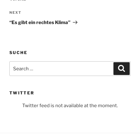
Next
NEXT
Post
“Es gibt ein rechtes Klima”
SUCHE
Search
Search
for:
TWITTER
Twitter feed is not available at the moment.