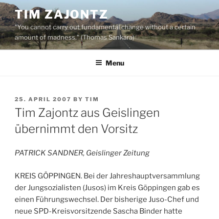
Skip
TIM ZAJONTZ
to
"You cannot carry out fundamental change without a certain
content
amount of madness." (Thomas Sankara)
Menu
POSTED
25. APRIL 2007
BY
TIM
ON
Tim Zajontz aus Geislingen
übernimmt den Vorsitz
PATRICK SANDNER, Geislinger Zeitung
KREIS GÖPPINGEN. Bei der Jahreshauptversammlung
der Jungsozialisten (Jusos) im Kreis Göppingen gab es
einen Führungswechsel. Der bisherige Juso-Chef und
neue SPD-Kreisvorsitzende Sascha Binder hatte