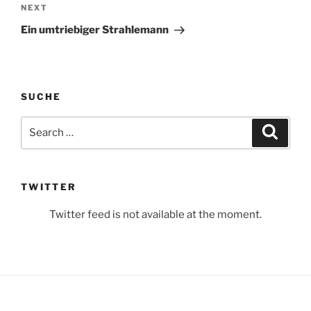
navigation
Next
NEXT
Post
Ein umtriebiger Strahlemann
SUCHE
Search
Search
for:
TWITTER
Twitter feed is not available at the moment.