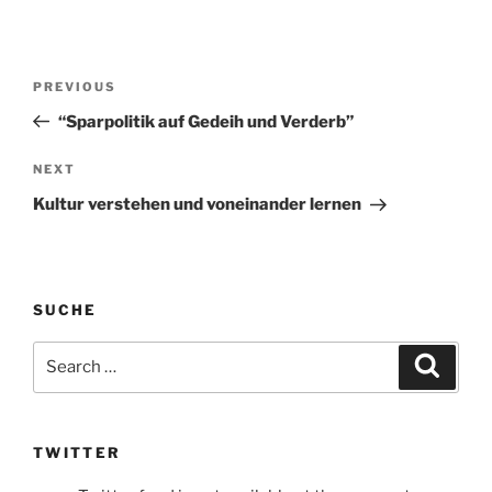
Post
Previous
PREVIOUS
navigation
Post
“Sparpolitik auf Gedeih und Verderb”
Next
NEXT
Post
Kultur verstehen und voneinander lernen
SUCHE
Search
Search
for:
TWITTER