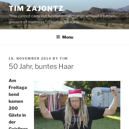
Skip
TIM ZAJONTZ
to
"You cannot carry out fundamental change without a certain
content
amount of madness." (Thomas Sankara)
Menu
POSTED
18. NOVEMBER 2014
BY
TIM
ON
50 Jahr, buntes Haar
Am
Freitaga
bend
kamen
200
Gäste in
der