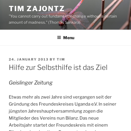
Skip
TIM ZAJONTZ
to
"You cannot carry out fundamental change without a certain
content
amount of madness." (Thomas Sankara)
Menu
POSTED
24. JANUARY 2013
BY
TIM
ON
Hilfe zur Selbsthilfe ist das Ziel
Geislinger Zeitung
Etwas mehr als zwei Jahre sind vergangen seit der
Gründung des Freundeskreises Uganda e.V. In seiner
jüngsten Jahreshauptversammlung zogen die
Mitglieder des Vereins nun Bilanz. Das neue
Arbeitsjahr startet der Freundeskreis mit einem