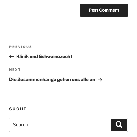
Post
Previous
PREVIOUS
navigation
Post
Klinik und Schweinezucht
Next
NEXT
Post
Die Zusammenhänge gehen uns alle an
SUCHE
Search
Search
for: